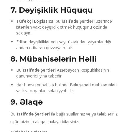
7. Dəyişiklik Hüququ
Tüfekçi Logistics
, bu
İstifadə Şərtləri
üzərində
istənilən vaxt dəyişiklik etmək hüququnu özündə
saxlayır.
Edilən dəyişikliklər veb sayt üzərindən yayımlandığı
andan etibarən qüvvəyə minir.
8. Mübahisələrin Həlli
Bu
İstifadə Şərtləri
Azərbaycan Respublikasının
qanunvericiliyinə tabedir.
Hər hansı mübahisə halında Bakı şəhəri məhkəmələri
və icra orqanları səlahiyyətlidir.
9. Əlaqə
Bu
İstifadə Şərtləri
ilə bağlı suallarınız və ya tələbləriniz
üçün bizimlə əlaqə saxlaya bilərsiniz: