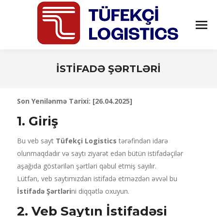
İSTİFADƏ ŞƏRTLƏRİ
You are here:
Son Yenilənmə Tarixi: [26.04.2025]
1. Giriş
Bu veb sayt
Tüfekçi Logistics
tərəfindən idarə
olunmaqdadır və saytı ziyarət edən bütün istifadəçilər
aşağıda göstərilən şərtləri qəbul etmiş sayılır.
Lütfən, veb saytımızdan istifadə etməzdən əvvəl bu
İstifadə Şərtləri
ni diqqətlə oxuyun.
2. Veb Saytın İstifadəsi