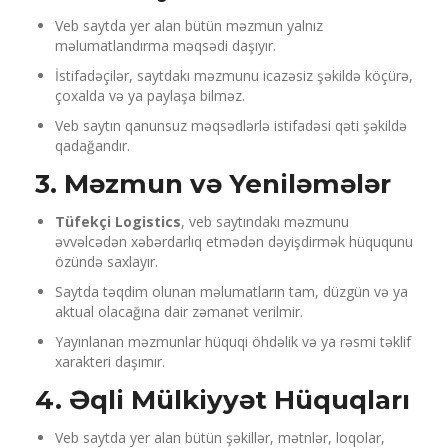
Veb saytda yer alan bütün məzmun yalnız
məlumatlandırma məqsədi daşıyır.
İstifadəçilər, saytdakı məzmunu icazəsiz şəkildə köçürə,
çoxalda və ya paylaşa bilməz.
Veb saytın qanunsuz məqsədlərlə istifadəsi qəti şəkildə
qadağandır.
3. Məzmun və Yeniləmələr
Tüfekçi Logistics
, veb saytındakı məzmunu
əvvəlcədən xəbərdarlıq etmədən dəyişdirmək hüququnu
özündə saxlayır.
Saytda təqdim olunan məlumatların tam, düzgün və ya
aktual olacağına dair zəmanət verilmir.
Yayınlanan məzmunlar hüquqi öhdəlik və ya rəsmi təklif
xarakteri daşımır.
4. Əqli Mülkiyyət Hüquqları
Veb saytda yer alan bütün şəkillər, mətnlər, loqolar,