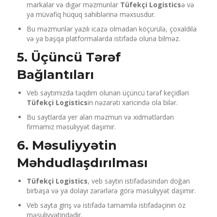
markalar və digər məzmunlar
Tüfekçi Logistics
ə və
ya müvafiq hüquq sahiblərinə məxsusdur.
Bu məzmunlar yazılı icazə olmadan köçürülə, çoxaldıla
və ya başqa platformalarda istifadə oluna bilməz.
5. Üçüncü Tərəf
Bağlantıları
Veb saytımızda təqdim olunan üçüncü tərəf keçidləri
Tüfekçi Logistics
in nəzarəti xaricində ola bilər.
Bu saytlarda yer alan məzmun və xidmətlərdən
firmamız məsuliyyət daşımır.
6. Məsuliyyətin
Məhdudlaşdırılması
Tüfekçi Logistics
, veb saytın istifadəsindən doğan
birbaşa və ya dolayı zərərlərə görə məsuliyyət daşımır.
Veb sayta giriş və istifadə tamamilə istifadəçinin öz
məsuliyyətindədir.