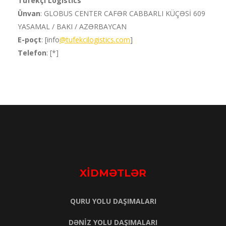
Tüfekçi Logistics
Ünvan
: GLOBUS CENTER CAFƏR CABBARLI KÜÇƏSİ 609
YASAMAL / BAKI / AZƏRBAYCAN
E-poçt
: [info
@tufekcilogistics.com
]
Telefon
: [*]
XİDMƏTLƏR
QURU YOLU DAŞIMALARI
DƏNİZ YOLU DAŞIMALARI