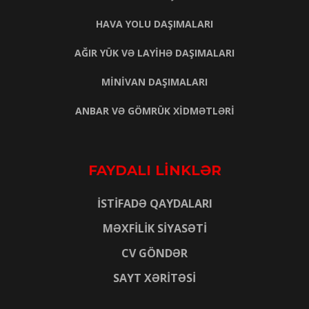
HAVA YOLU DAŞIMALARI
AĞIR YÜK VƏ LAYİHƏ DAŞIMALARI
MİNİVAN DAŞIMALARI
ANBAR VƏ GÖMRÜK XİDMƏTLƏRİ
FAYDALI LİNKLƏR
İSTİFADƏ QAYDALARI
MƏXFİLİK SİYASƏTİ
CV GÖNDƏR
SAYT XƏRİTƏSİ