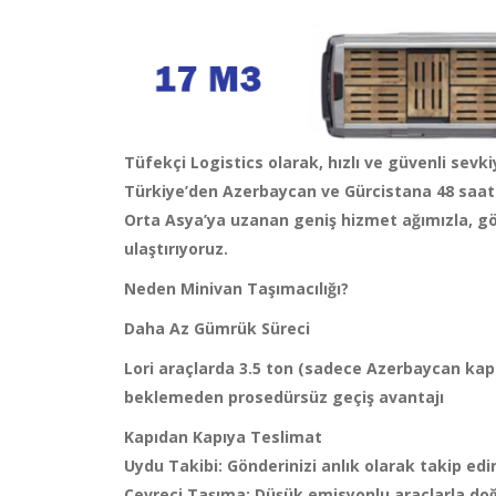
Tüfekçi Logistics olarak, hızlı ve güvenli sevkiy
Türkiye’den Azerbaycan ve Gürcistana 48 saatt
Orta Asya’ya uzanan geniş hizmet ağımızla, gö
ulaştırıyoruz.
Neden Minivan Taşımacılığı?
Daha Az Gümrük Süreci
Lori araçlarda 3.5 ton (sadece Azerbaycan kapı
beklemeden prosedürsüz geçiş avantajı
Kapıdan Kapıya Teslimat
Uydu Takibi: Gönderinizi anlık olarak takip edi
Çevreci Taşıma: Düşük emisyonlu araçlarla doğ